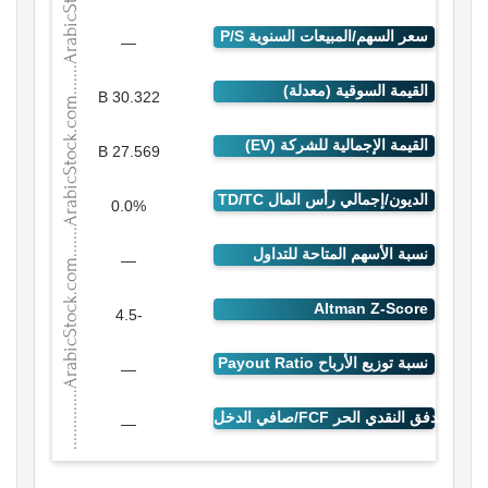
—
30.322 B
27.569 B
0.0%
—
-4.5
—
—