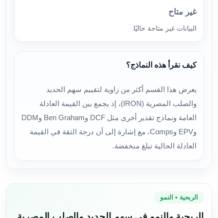
غير متاح
البيانات غير متاحة حاليًا.
كيف نقرأ هذه النماذج؟
يعرض هذا القسم أكثر من زاوية لتقييم سهم الحديد
والصلب المصرية (IRON)، إذ يجمع بين القيمة العادلة
العامة ونماذج تقدير أخرى مثل DCF وBen Graham وDDM
وEPV وComps، مع إشارة إلى أن درجة الثقة في القيمة
العادلة الحالية تبلغ منخفضة.
الربحية • النمو
الربحية والنمو في سهم الحديد والصلب المصرية