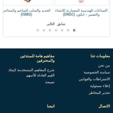
الصناعات الهندسية المعمارية للانشاء
الحديد والصلب للمناجم والمحاجر
والتعمير - ايكون (ENGC)
(ISMQ)
سابق
التالى
معلومات عنا
مفاهيم هامة للمبتدئين
والمحترفين
من نحن
شرح المفاهيم المستخدمة لإيجاد
سياسة الخصوصية
القيم العادلة للأسهم
الاشتراطات والقوانين
نصيحة
إخلاء مسئولية
تحذير المخاطر
الاتصال
اتبعنا