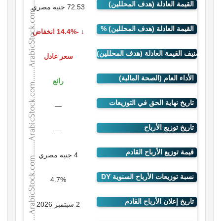
72.53 جنيه مصري
-14.4% انخفاض
سعر عادل
رائع
—
—
4 جنيه مصري
4.7%
2 سبتمبر 2026