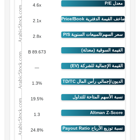
4.6x
2.1x
2.8x
89.673 B
—
1.3%
19.5%
1.3
24.8%