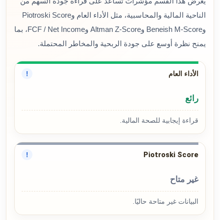
يعرض هذا القسم مؤشرات تساعد على قراءة جودة السهم من
الناحية المالية والمحاسبية، مثل الأداء العام وPiotroski Score
وBeneish M-Score وAltman Z-Score وFCF / Net Income، بما
يمنح نظرة أوسع على جودة الربحية والمخاطر المحتملة.
الأداء العام
!
رائع
قراءة إيجابية للصحة المالية.
Piotroski Score
!
غير متاح
البيانات غير متاحة حاليًا.