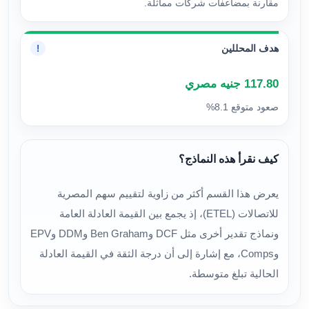
مقارنة بمضاعفات شركات مماثلة.
هدف المحللين
!
117.80 جنيه مصري
صعود متوقع 8.1%
كيف نقرأ هذه النماذج؟
يعرض هذا القسم أكثر من زاوية لتقييم سهم المصرية
للاتصالات (ETEL)، إذ يجمع بين القيمة العادلة العامة
ونماذج تقدير أخرى مثل DCF وBen Graham وDDM وEPV
وComps، مع إشارة إلى أن درجة الثقة في القيمة العادلة
الحالية تبلغ متوسطة.