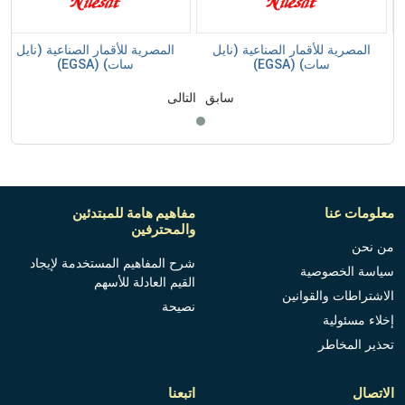
المصرية للأقمار الصناعية (نايل
المصرية للأقمار الصناعية (نايل
سات) (EGSA)
سات) (EGSA)
سابق
التالى
معلومات عنا
مفاهيم هامة للمبتدئين
والمحترفين
من نحن
شرح المفاهيم المستخدمة لإيجاد
سياسة الخصوصية
القيم العادلة للأسهم
الاشتراطات والقوانين
نصيحة
إخلاء مسئولية
تحذير المخاطر
الاتصال
اتبعنا