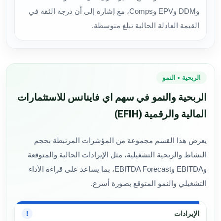
وDDM وEPV وComps، مع إشارة إلى أن درجة الثقة في
القيمة العادلة الحالية تبلغ متوسطة.
الربحية • النمو
الربحية والنمو في سهم اي فاينانس للاستثمارات
المالية والرقمية (EFIH)
يعرض هذا القسم مجموعة من المؤشرات المرتبطة بحجم
النشاط والربحية التشغيلية، مثل الإيرادات الحالية والمتوقعة
وEBITDA وEBITDA Forecast، بما يساعد على قراءة الأداء
التشغيلي والنمو المتوقع بصورة أسرع.
الإيرادات
!