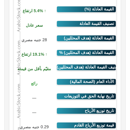
5.4% ارتفاع
سعر عادل
28 جنيه مصري
19.1% ارتفاع
مقيّم بأقل من قيمته
رائع
—
—
0.29 جنيه مصري