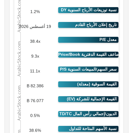
1.2%
19 أغسطس 2026
38.4x
9.3x
11.1x
82.386 B
76.077 B
0.5%
38.6%