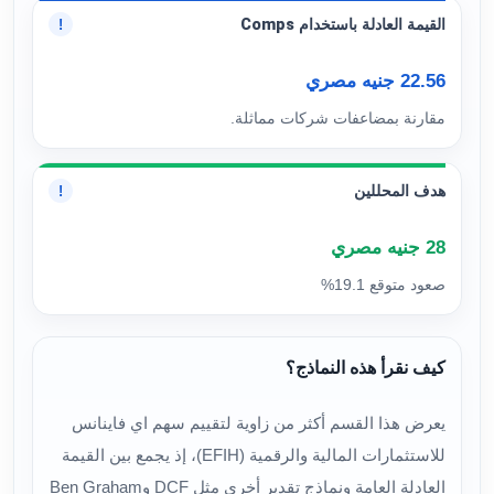
القيمة العادلة باستخدام Comps
!
22.56 جنيه مصري
مقارنة بمضاعفات شركات مماثلة.
هدف المحللين
!
28 جنيه مصري
صعود متوقع 19.1%
كيف نقرأ هذه النماذج؟
يعرض هذا القسم أكثر من زاوية لتقييم سهم اي فاينانس
للاستثمارات المالية والرقمية (EFIH)، إذ يجمع بين القيمة
العادلة العامة ونماذج تقدير أخرى مثل DCF وBen Graham