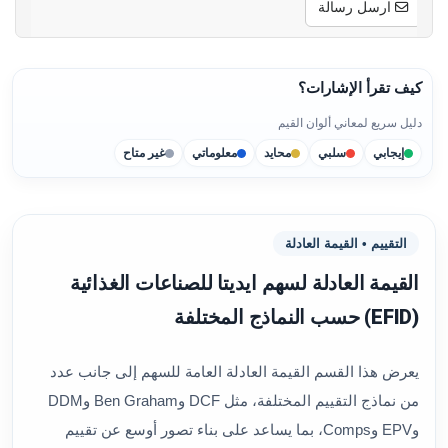
ارسل رسالة
كيف تقرأ الإشارات؟
دليل سريع لمعاني ألوان القيم
إيجابي
سلبي
محايد
معلوماتي
غير متاح
التقييم • القيمة العادلة
القيمة العادلة لسهم ايديتا للصناعات الغذائية
(EFID) حسب النماذج المختلفة
يعرض هذا القسم القيمة العادلة العامة للسهم إلى جانب عدد
من نماذج التقييم المختلفة، مثل DCF وBen Graham وDDM
وEPV وComps، بما يساعد على بناء تصور أوسع عن تقييم