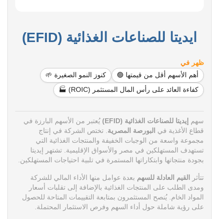
ايديتا للصناعات الغذائية (EFID)
ظهر في
أهم الأسهم أقل من قيمتها 🟢
كنوز النمو الصغيرة 🌱
كفاءة العائد على رأس المال المستثمر (ROIC) 🏭
سهم
إيديتا للصناعات الغذائية (EFID)
يُعتبر من الأسهم البارزة في
قطاع الأغذية في
البورصة المصرية
. تختص الشركة في إنتاج
مجموعة واسعة من الوجبات الخفيفة والمنتجات الغذائية التي
تستهدف المستهلكين في مصر والأسواق الإقليمية. تشتهر إيديتا
بجودة منتجاتها وابتكاراتها المستمرة في تلبية احتياجات المستهلكين.
تتأثر
القيم العادلة للسهم
بعدة عوامل منها الأداء المالي للشركة
ومدى الطلب على المنتجات الغذائية بالإضافة إلى تقلبات أسعار
المواد الخام. يُنصح المستثمرون بمتابعة التقييمات المتاحة للحصول
على رؤية شاملة حول أداء السهم وفرص الاستثمار المحتملة.