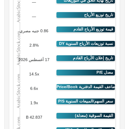
—
—
0.86 جنيه مصري
2.8%
17 أغسطس 2026
14.5x
6.6x
1.9x
42.837 B