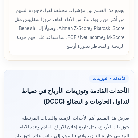
يجمع هذا القسم بين مؤشرات مختلفة لقراءة جودة السهم
من أكثر من زاوية، بدءًا من الأداء العام، مرورًا بمقاييس مثل
Piotroski Score وAltman Z-Score، وصولًا إلى Beneish
M-Score وFCF / Net Income، بما يساعد على فهم جودة
الربحية والمخاطر بصورة أوسع.
الأحداث • التوزيعات
الأحداث القادمة وتوزيعات الأرباح في دمياط
لتداول الحاويات و البضائع (DCCC)
يعرض هذا القسم أهم الأحداث الزمنية والبيانات المرتبطة
بتوزيعات الأرباح، مثل تاريخ إعلان الأرباح القادم وعدد الأيام
المتبقي وتاريخ التوزيع وانتهاء الحق، إلى جانب عائد التوزيعات