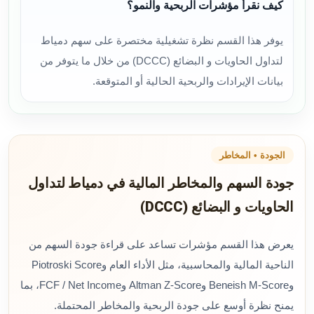
كيف نقرأ مؤشرات الربحية والنمو؟
يوفر هذا القسم نظرة تشغيلية مختصرة على سهم دمياط
لتداول الحاويات و البضائع (DCCC) من خلال ما يتوفر من
بيانات الإيرادات والربحية الحالية أو المتوقعة.
الجودة • المخاطر
جودة السهم والمخاطر المالية في دمياط لتداول
الحاويات و البضائع (DCCC)
يعرض هذا القسم مؤشرات تساعد على قراءة جودة السهم من
الناحية المالية والمحاسبية، مثل الأداء العام وPiotroski Score
وBeneish M-Score وAltman Z-Score وFCF / Net Income، بما
يمنح نظرة أوسع على جودة الربحية والمخاطر المحتملة.