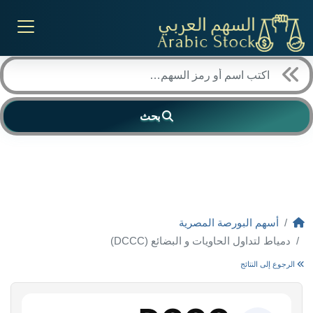
بحث
أسهم البورصة المصرية
دمياط لتداول الحاويات و البضائع (DCCC)
الرجوع إلى النتائج