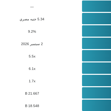
—
5.34 جنيه مصري
9.2%
2 سبتمبر 2026
5.5x
6.1x
1.7x
21.667 B
18.548 B