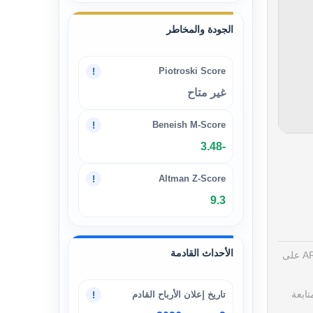
الجودة والمخاطر
Piotroski Score
!
غير متاح
Beneish M-Score
!
-3.48
Altman Z-Score
!
9.3
الأحداث القادمة
(ARCC) يُعد من الأسهم الرائدة في البورصة المصرية حيث تعمل الشركة في إنتاج وتوزيع الأسمنت بأنواعه. تركز ARCC على
تابعة
تاريخ إعلان الأرباح القادم
!