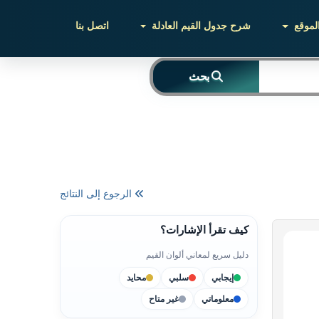
لموقع
شرح جدول القيم العادلة
اتصل بنا
بحث
الرجوع إلى النتائج
كيف تقرأ الإشارات؟
دليل سريع لمعاني ألوان القيم
إيجابي
سلبي
محايد
معلوماتي
غير متاح