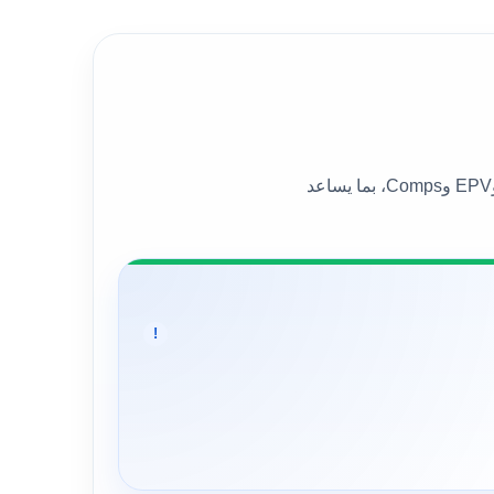
يعرض هذا القسم القيمة العادلة العامة للسهم إلى جانب عدد من نماذج التقييم المختلفة، مثل DCF وBen Graham وDDM وEPV وComps، بما يساعد
!