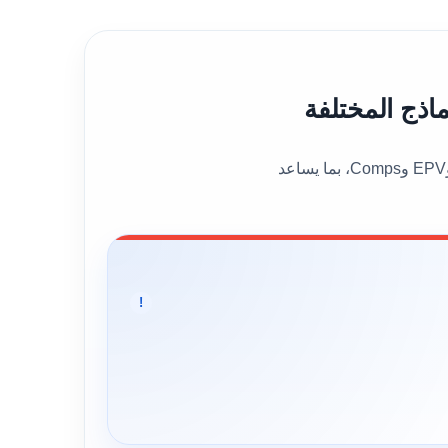
يعرض هذا القسم القيمة العادلة العامة للسهم إلى جانب عدد من نماذج التقييم المختلفة، مثل DCF وBen Graham وDDM وEPV وComps، بما يساعد
!