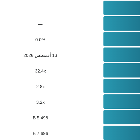
—
—
0.0%
13 أغسطس 2026
32.4x
2.8x
3.2x
5.498 B
7.696 B