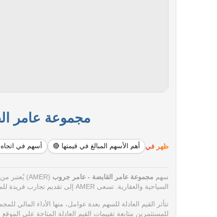
مجموعة عامر القاب
ظهر في
أهم الأسهم المبالغ في قيمتها 🔴
أسهم في اتجاه 
سهم
مجموعة عامر القابضة - عامر جروب
(AMER) يُع
السياحية والعقارية. تسعى AMER إلى تقديم تجارب فريدة للمستثمرين والزوار من خلال مشاريعها المتنوعة التي تشمل الفنادق والمجمعات السكنية.
تتأثر القيم العادلة للسهم بعدة عوامل، منها الأداء المالي ل
للمستثمرين متابعة تقييمات القيم العادلة المتاحة على الموقع