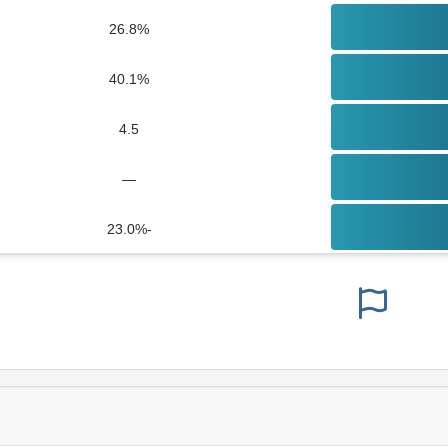
26.8%
40.1%
4.5
—
-23.0%