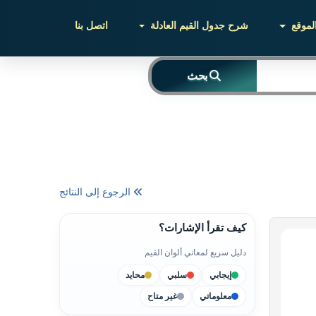
لموقع
شرح جدول القيم العادلة
اتصل بنا
بحث
الرجوع إلى النتائج
كيف تقرأ الإشارات؟
دليل سريع لمعاني ألوان القيم
إيجابي
سلبي
محايد
معلوماتي
غير متاح