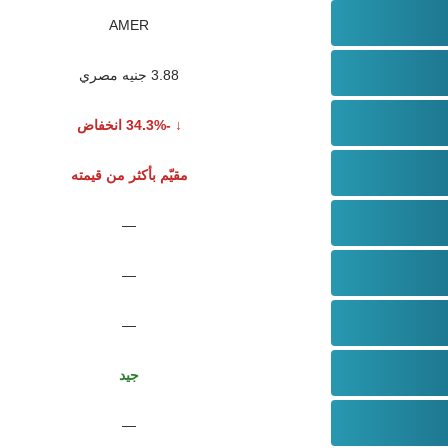
AMER
3.88 جنيه مصري
-34.3% انخفاض
مقيّم بأكثر من قيمته
—
—
—
جيد
—