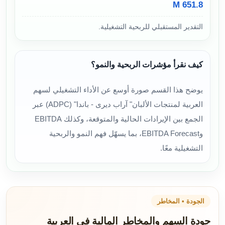
651.8 M
التقدير المستقبلي للربحية التشغيلية.
كيف نقرأ مؤشرات الربحية والنمو؟
يوضح هذا القسم صورة أوسع عن الأداء التشغيلي لسهم
العربية لمنتجات الألبان" آراب ديرى - باندا" (ADPC) عبر
الجمع بين الإيرادات الحالية والمتوقعة، وكذلك EBITDA
وEBITDA Forecast، بما يسهّل فهم النمو والربحية
التشغيلية معًا.
الجودة • المخاطر
جودة السهم والمخاطر المالية في العربية