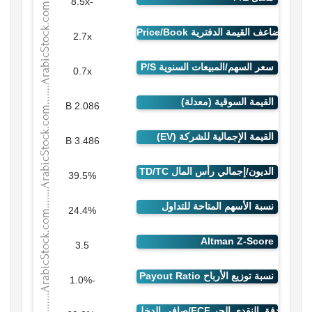
-8.5x
2.7x
0.7x
2.086 B
3.486 B
39.5%
24.4%
3.5
-1.0%