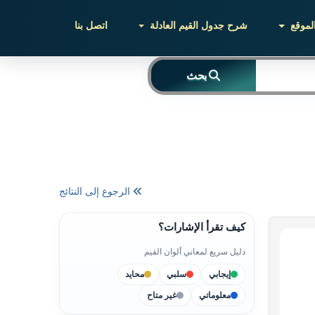
لموقع
شرح جدول القيم العادلة
اتصل بنا
بحث
الرجوع إلى النتائج
كيف تقرأ الإشارات؟
دليل سريع لمعاني ألوان القيم
إيجابي
سلبي
محايد
معلوماتي
غير متاح