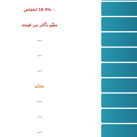
-18.4% انخفاض
مقيّم بأكثر من قيمته
—
—
—
محايد
—
—
—