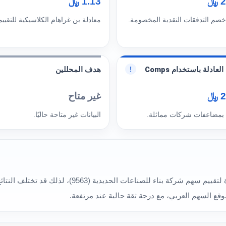
﷼
1.13 ﷼
خصم التدفقات النقدية المخصومة.
معادلة بن غراهام الكلاسيكية للتقييم
لعادلة باستخدام Comps
هدف المحللين
!
﷼
غير متاح
 بمضاعفات شركات مماثلة.
البيانات غير متاحة حاليًا.
تعكس النماذج المختلفة في هذا القسم أكثر من قراءة لتق
وقع السهم العربي، مع درجة ثقة حالية عند مرتفعة.