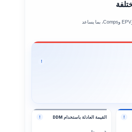
يعرض هذا القسم القيمة العادلة العامة للسهم إلى جانب عدد من نماذج التقييم المختلفة، مثل DCF وBen Graham وDDM وEPV وComps، بما يساعد
!
القيمة العادلة باستخدام DDM
!
!