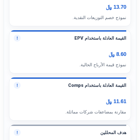
13.70 ﷼
نموذج خصم التوزيعات النقدية.
القيمة العادلة باستخدام EPV
!
8.60 ﷼
نموذج قيمة الأرباح الحالية.
القيمة العادلة باستخدام Comps
!
11.61 ﷼
مقارنة بمضاعفات شركات مماثلة.
هدف المحللين
!