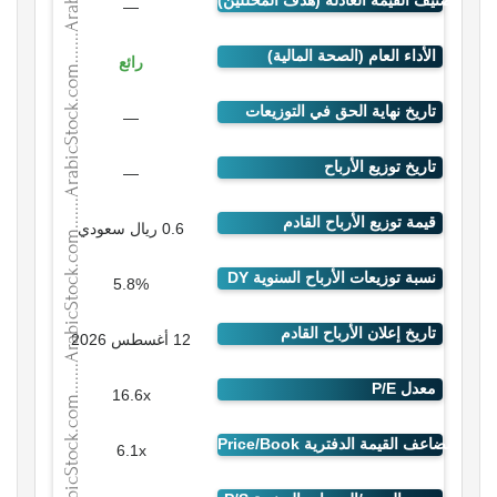
—
رائع
—
—
0.6 ريال سعودي
5.8%
12 أغسطس 2026
16.6x
6.1x