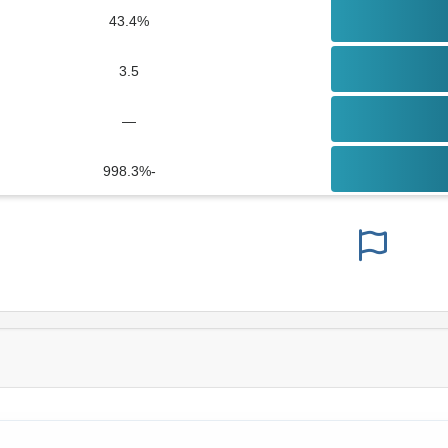
43.4%
3.5
—
-998.3%