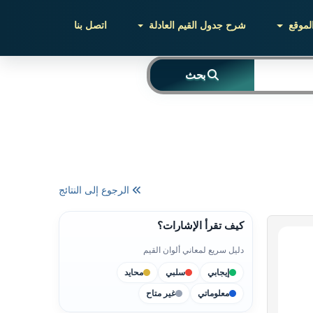
لموقع
شرح جدول القيم العادلة
اتصل بنا
بحث
الرجوع إلى النتائج
كيف تقرأ الإشارات؟
دليل سريع لمعاني ألوان القيم
إيجابي
سلبي
محايد
معلوماتي
غير متاح