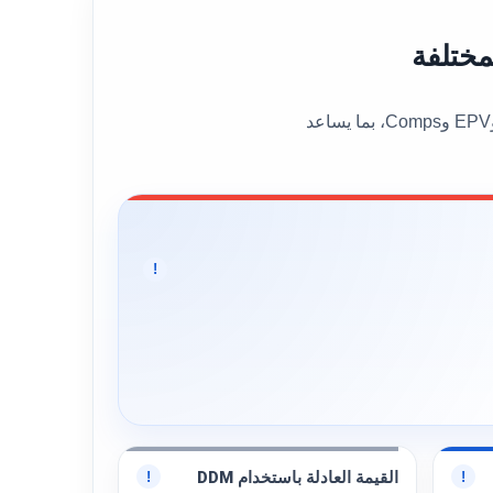
يعرض هذا القسم القيمة العادلة العامة للسهم إلى جانب عدد من نماذج التقييم المختلفة، مثل DCF وBen Graham وDDM وEPV وComps، بما يساعد
!
القيمة العادلة باستخدام DDM
!
!