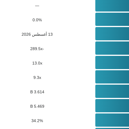
—
0.0%
13 أغسطس 2026
-289.5x
13.0x
9.3x
3.614 B
5.469 B
34.2%