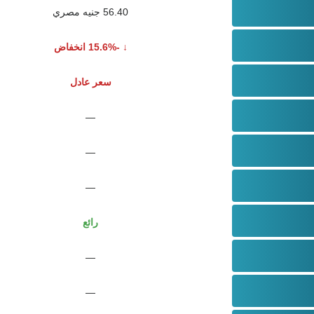
56.40 جنيه مصري
-15.6% انخفاض
سعر عادل
—
—
—
رائع
—
—