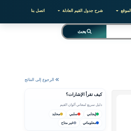
لموقع
شرح جدول القيم العادلة
اتصل بنا
بحث
الرجوع إلى النتائج
كيف تقرأ الإشارات؟
دليل سريع لمعاني ألوان القيم
إيجابي
سلبي
محايد
معلوماتي
غير متاح