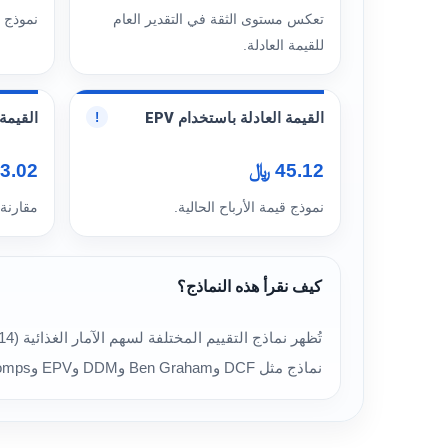
تعكس مستوى الثقة في التقدير العام
نموذج 
للقيمة العادلة.
القيمة العادلة باستخدام EPV
القيمة ا
!
45.12 ﷼
53.02 
نموذج قيمة الأرباح الحالية.
مقارنة
كيف نقرأ هذه النماذج؟
نماذج مثل DCF وBen Graham وDDM وEPV وComps في توسيع منظور التقييم. كما أن درجة الثقة في القيمة العادلة الحالية تأتي عند مستوى مرتفعة.