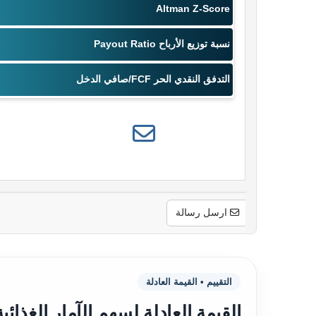
ارسل رسالة
التقييم • القيمة العادلة
القيمة العادلة لسهم الآمار الغذائية (6014) حسب النماذج المخ