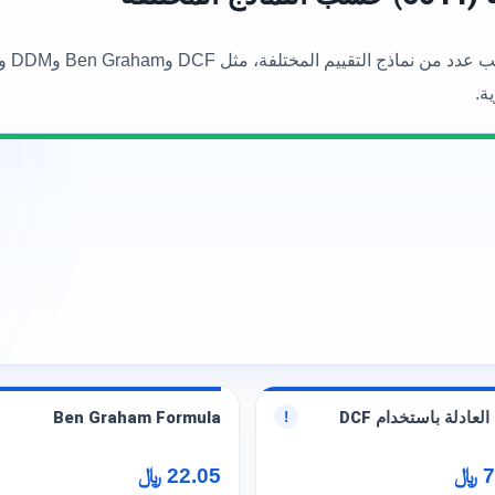
ة.
العادلة باستخدام DCF
Ben Graham Formula
!
﷼
22.05 ﷼