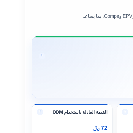
يعرض هذا القسم القيمة العادلة العامة للسهم إلى جانب عدد من نماذج التقييم المختلفة، مثل DCF وBen Graham وDDM وEPV وComps، بما يساعد
!
القيمة العادلة باستخدام DDM
!
!
72 ﷼