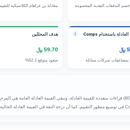
خصم التدفقات النقدية المخصومة.
معادلة بن غراهام الكلاسيكية للتقييم
لعادلة باستخدام Comps
هدف المحللين
!
﷼
59.70 ﷼
 بمضاعفات شركات مماثلة.
صعود متوقع 52.1%
تُظهر نماذج التقييم المختلفة لسهم الآمار الغذائية (6014) قراءات متعددة للقيمة العادلة، وتبقى القيمة 