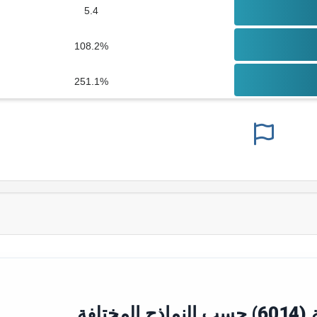
5.4
108.2%
251.1%
تلفة