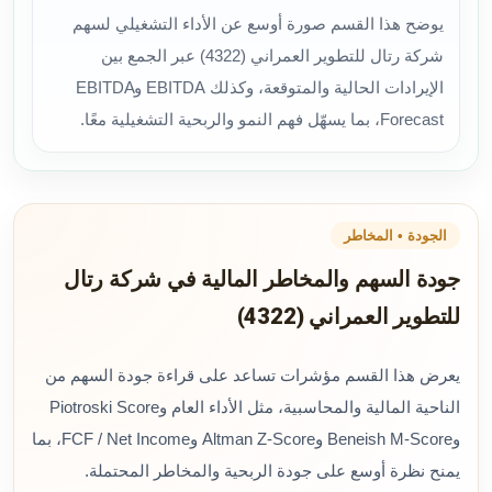
يوضح هذا القسم صورة أوسع عن الأداء التشغيلي لسهم
شركة رتال للتطوير العمراني (4322) عبر الجمع بين
الإيرادات الحالية والمتوقعة، وكذلك EBITDA وEBITDA
Forecast، بما يسهّل فهم النمو والربحية التشغيلية معًا.
الجودة • المخاطر
جودة السهم والمخاطر المالية في شركة رتال
للتطوير العمراني (4322)
يعرض هذا القسم مؤشرات تساعد على قراءة جودة السهم من
الناحية المالية والمحاسبية، مثل الأداء العام وPiotroski Score
وBeneish M-Score وAltman Z-Score وFCF / Net Income، بما
يمنح نظرة أوسع على جودة الربحية والمخاطر المحتملة.