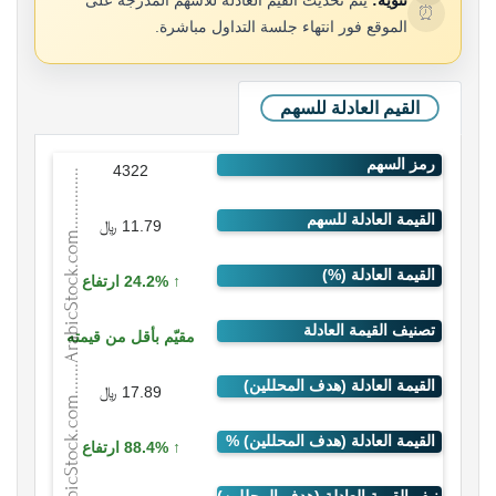
تنويه:
يتم تحديث القيم العادلة للأسهم المدرجة على
⏰
الموقع فور انتهاء جلسة التداول مباشرة.
القيم العادلة للسهم
4322
11.79 ﷼
24.2% ارتفاع
مقيّم بأقل من قيمته
17.89 ﷼
88.4% ارتفاع