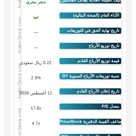
سعر مغري
جيد
—
—
0.22 ريال سعودي
2.3%
11 أغسطس 2026
17.8x
4.7x