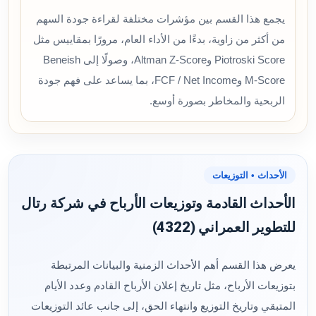
يجمع هذا القسم بين مؤشرات مختلفة لقراءة جودة السهم
من أكثر من زاوية، بدءًا من الأداء العام، مرورًا بمقاييس مثل
Piotroski Score وAltman Z-Score، وصولًا إلى Beneish
M-Score وFCF / Net Income، بما يساعد على فهم جودة
الربحية والمخاطر بصورة أوسع.
الأحداث • التوزيعات
الأحداث القادمة وتوزيعات الأرباح في شركة رتال
للتطوير العمراني (4322)
يعرض هذا القسم أهم الأحداث الزمنية والبيانات المرتبطة
بتوزيعات الأرباح، مثل تاريخ إعلان الأرباح القادم وعدد الأيام
المتبقي وتاريخ التوزيع وانتهاء الحق، إلى جانب عائد التوزيعات