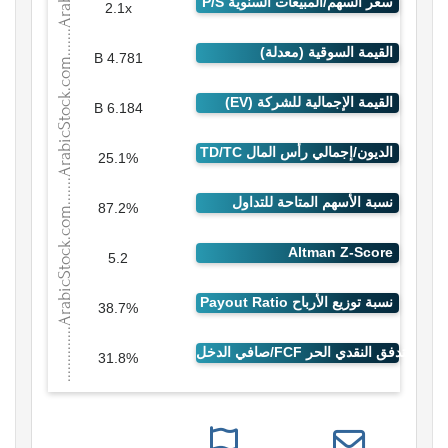
2.1x
4.781 B
6.184 B
25.1%
87.2%
5.2
38.7%
31.8%