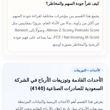
كيف نقرأ جودة السهم والمخاطر؟
يجمع هذا القسم بين مؤشرات مختلفة لقراءة جودة السهم
من أكثر من زاوية، بدءًا من الأداء العام، مرورًا بمقاييس مثل
Piotroski Score وAltman Z-Score، وصولًا إلى Beneish
M-Score وFCF / Net Income، بما يساعد على فهم جودة
الربحية والمخاطر بصورة أوسع.
الأحداث • التوزيعات
الأحداث القادمة وتوزيعات الأرباح في الشركة
السعودية للصادرات الصناعية (4140)
يعرض هذا القسم أهم الأحداث الزمنية والبيانات المرتبطة
بتوزيعات الأرباح، مثل تاريخ إعلان الأرباح القادم وعدد الأيام