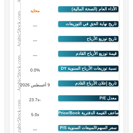
محايد
—
—
—
0.0%
9 أغسطس 2026
-23.7x
5.0x
—