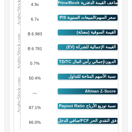
4.9x
6.7x
6.983 B
6.781 B
0.7%
50.4%
—
87.1%
66.0%