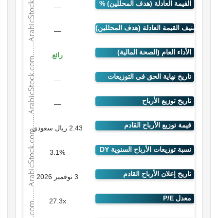
—
—
رائع
—
—
2.43 ريال سعودي
3.1%
3 نوفمبر 2026
27.3x