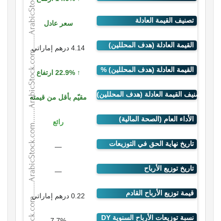
سعر عادل
4.14 درهم إماراتي
22.9% ارتفاع
مقيّم بأقل من قيمته
رائع
—
—
0.22 درهم إماراتي
7.7%