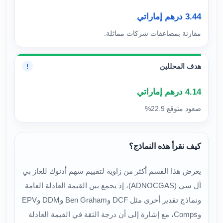
3.44 درهم إماراتي
مقارنة بمضاعفات شركات مماثلة.
هدف المحللين
!
4.14 درهم إماراتي
صعود متوقع 22.9%
كيف نقرأ هذه النماذج؟
يعرض هذا القسم أكثر من زاوية لتقييم سهم أدنوك للغاز بي
أل سي (ADNOCGAS)، إذ يجمع بين القيمة العادلة العامة
ونماذج تقدير أخرى مثل DCF وBen Graham وDDM وEPV
وComps، مع إشارة إلى أن درجة الثقة في القيمة العادلة