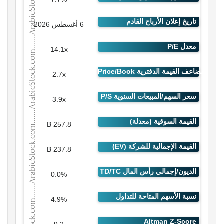
6 أغسطس 2026
14.1x
2.7x
3.9x
257.8 B
237.8 B
0.0%
4.9%