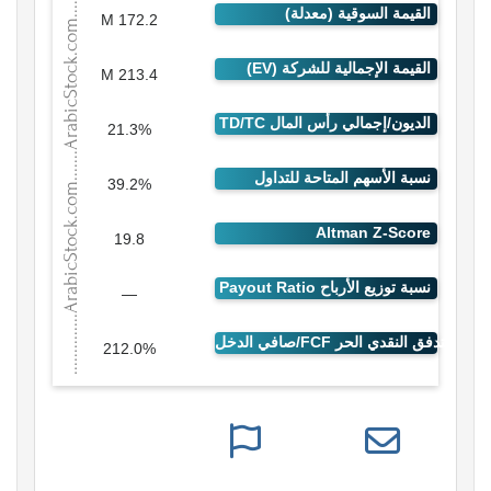
172.2 M
213.4 M
21.3%
39.2%
19.8
—
212.0%