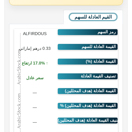
القيم العادلة للسهم
ALFIRDOUS
0.33 درهم إماراتي
17.0% ارتفاع
سعر عادل
—
—
—