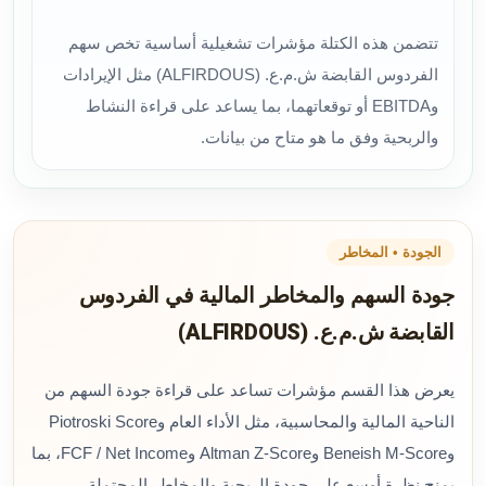
تتضمن هذه الكتلة مؤشرات تشغيلية أساسية تخص سهم
الفردوس القابضة ش.م.ع. (ALFIRDOUS) مثل الإيرادات
وEBITDA أو توقعاتهما، بما يساعد على قراءة النشاط
والربحية وفق ما هو متاح من بيانات.
الجودة • المخاطر
جودة السهم والمخاطر المالية في الفردوس
القابضة ش.م.ع. (ALFIRDOUS)
يعرض هذا القسم مؤشرات تساعد على قراءة جودة السهم من
الناحية المالية والمحاسبية، مثل الأداء العام وPiotroski Score
وBeneish M-Score وAltman Z-Score وFCF / Net Income، بما
يمنح نظرة أوسع على جودة الربحية والمخاطر المحتملة.