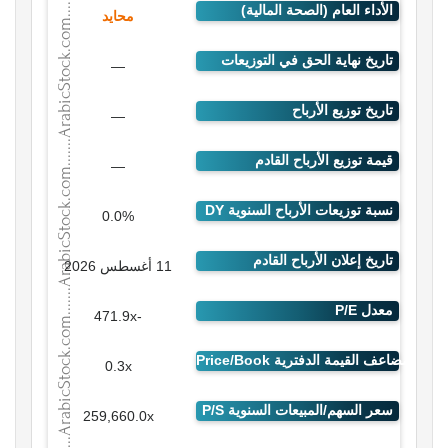
محايد
—
—
—
0.0%
11 أغسطس 2026
-471.9x
0.3x
259,660.0x