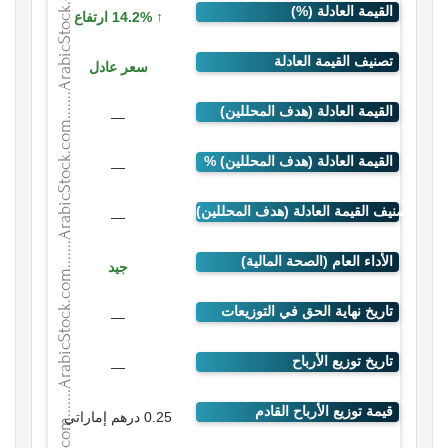
14.2% ارتفاع
سعر عادل
—
—
—
جيد
—
—
0.25 درهم إماراتي