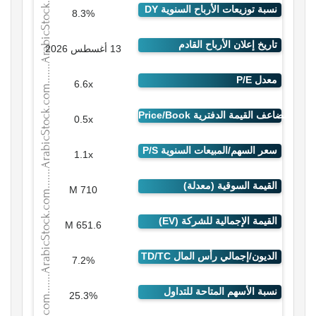
8.3%
13 أغسطس 2026
6.6x
0.5x
1.1x
710 M
651.6 M
7.2%
25.3%