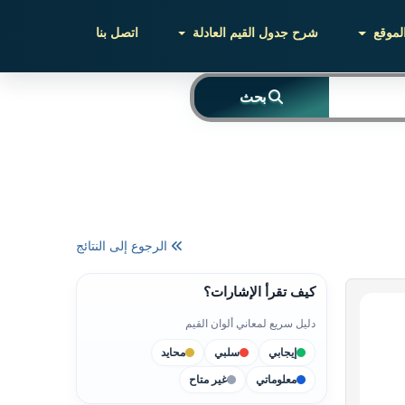
لموقع
شرح جدول القيم العادلة
اتصل بنا
بحث
الرجوع إلى النتائج
كيف تقرأ الإشارات؟
دليل سريع لمعاني ألوان القيم
إيجابي
سلبي
محايد
معلوماتي
غير متاح