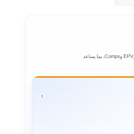
يعرض هذا القسم القيمة العادلة العامة للسهم إلى جانب عدد من نماذج التقييم المختلفة، مثل DCF وBen Graham وDDM وEPV وComps، بما يساعد
!