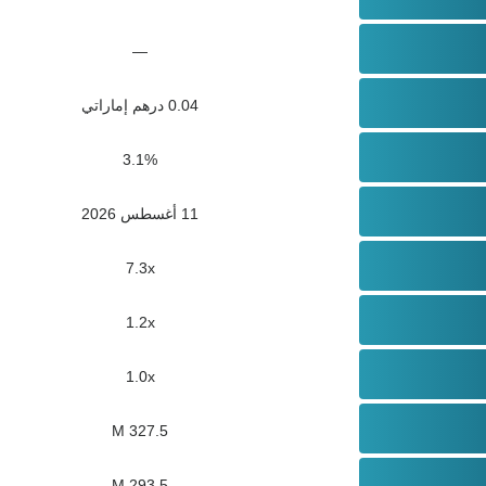
—
0.04 درهم إماراتي
3.1%
11 أغسطس 2026
7.3x
1.2x
1.0x
327.5 M
293.5 M