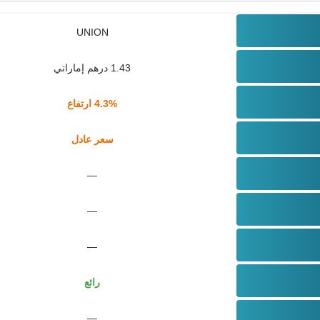
UNION
1.43 درهم إماراتي
4.3% ارتفاع
سعر عادل
—
—
—
رائع
—