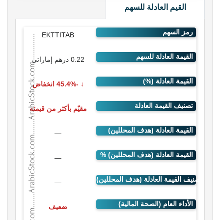
القيم العادلة للسهم
EKTTITAB
0.22 درهم إماراتي
-45.4% انخفاض
مقيّم بأكثر من قيمته
—
—
—
ضعيف