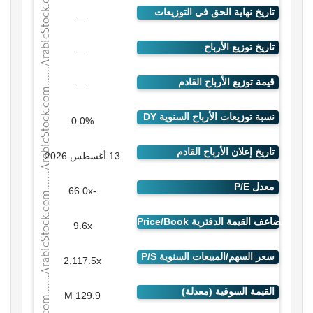
—
—
—
0.0%
13 أغسطس 2026
-66.0x
9.6x
2,117.5x
129.9 M