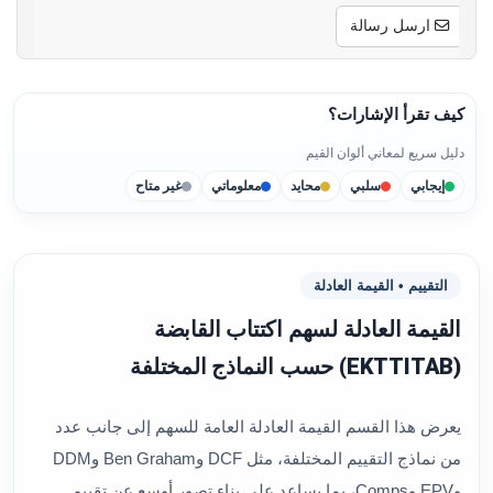
ارسل رسالة
كيف تقرأ الإشارات؟
دليل سريع لمعاني ألوان القيم
إيجابي
سلبي
محايد
معلوماتي
غير متاح
التقييم • القيمة العادلة
القيمة العادلة لسهم اكتتاب القابضة
(EKTTITAB) حسب النماذج المختلفة
يعرض هذا القسم القيمة العادلة العامة للسهم إلى جانب عدد
من نماذج التقييم المختلفة، مثل DCF وBen Graham وDDM
وEPV وComps، بما يساعد على بناء تصور أوسع عن تقييم