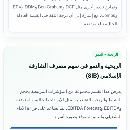
ونماذج تقدير أخرى مثل DCF وBen Graham وDDM وEPV
وComps، مع إشارة إلى أن درجة الثقة في القيمة العادلة
الحالية تبلغ مرتفعة.
الربحية • النمو
الربحية والنمو في سهم مصرف الشارقة
الإسلامي (SIB)
يعرض هذا القسم مجموعة من المؤشرات المرتبطة بحجم
النشاط والربحية التشغيلية، مثل الإيرادات الحالية والمتوقعة
وEBITDA وEBITDA Forecast، بما يساعد على قراءة الأداء
التشغيلي والنمو المتوقع بصورة أسرع.