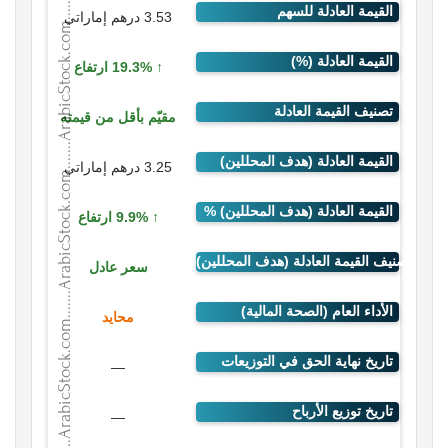
3.53 درهم إماراتي
19.3% ارتفاع
مقيّم بأقل من قيمته
3.25 درهم إماراتي
9.9% ارتفاع
سعر عادل
محايد
—
—