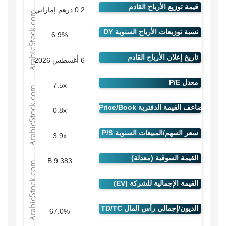
0.2 درهم إماراتي
6.9%
6 أغسطس 2026
7.5x
0.8x
3.9x
9.383 B
—
67.0%