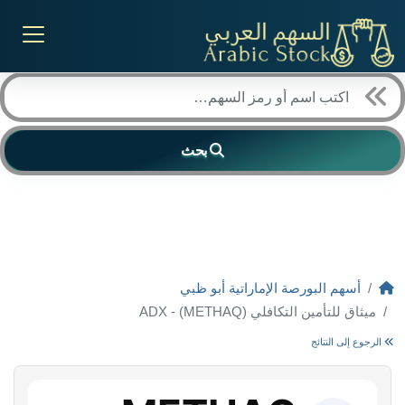
بحث
أسهم البورصة الإماراتية أبو ظبي
ميثاق للتأمين التكافلي (METHAQ) - ADX
الرجوع إلى النتائج