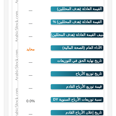
—
—
—
محايد
—
—
—
0.0%
—