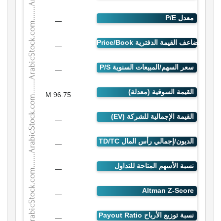
—
—
—
96.75 M
—
—
—
—
—