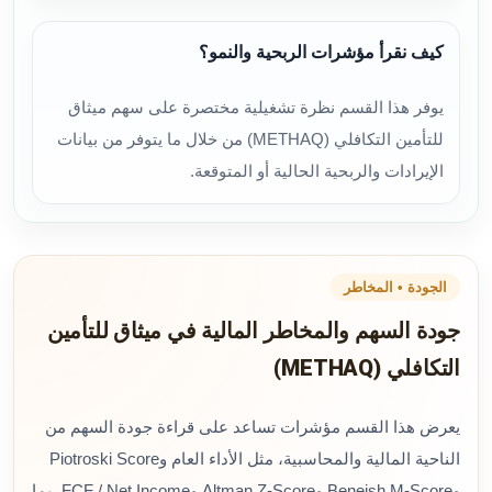
كيف نقرأ مؤشرات الربحية والنمو؟
يوفر هذا القسم نظرة تشغيلية مختصرة على سهم ميثاق
للتأمين التكافلي (METHAQ) من خلال ما يتوفر من بيانات
الإيرادات والربحية الحالية أو المتوقعة.
الجودة • المخاطر
جودة السهم والمخاطر المالية في ميثاق للتأمين
التكافلي (METHAQ)
يعرض هذا القسم مؤشرات تساعد على قراءة جودة السهم من
الناحية المالية والمحاسبية، مثل الأداء العام وPiotroski Score
وBeneish M-Score وAltman Z-Score وFCF / Net Income، بما