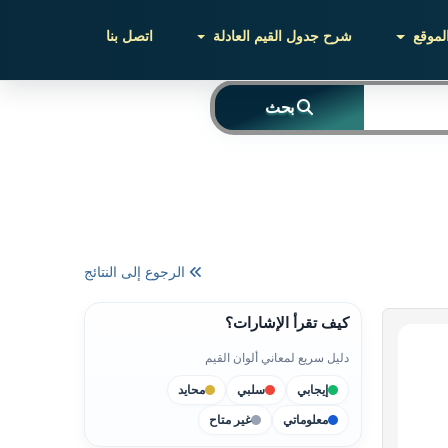
لموقع
شرح جدول القيم العادلة
اتصل بنا
بحث
الرجوع إلى النتائج
كيف تقرأ الإشارات؟
دليل سريع لمعاني ألوان القيم
إيجابي
سلبي
محايد
معلوماتي
غير متاح