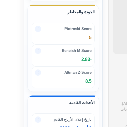
الجودة والمخاطر
Piotroski Score
!
5
Beneish M-Score
!
-2.83
Altman Z-Score
!
8.5
الأحداث القادمة
يُعتبر من الأسهم الهامة في قطاع الصناعات الدوائية في سوق أبوظبي المالي (ADX).
جات
تاريخ إعلان الأرباح القادم
!