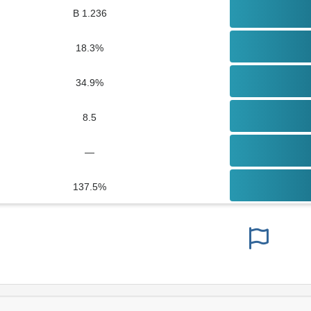
1.236 B
18.3%
34.9%
8.5
—
137.5%