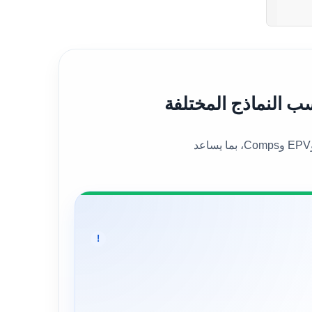
يعرض هذا القسم القيمة العادلة العامة للسهم إلى جانب عدد من نماذج التقييم المختلفة، مثل DCF وBen Graham وDDM وEPV وComps، بما يساعد
!