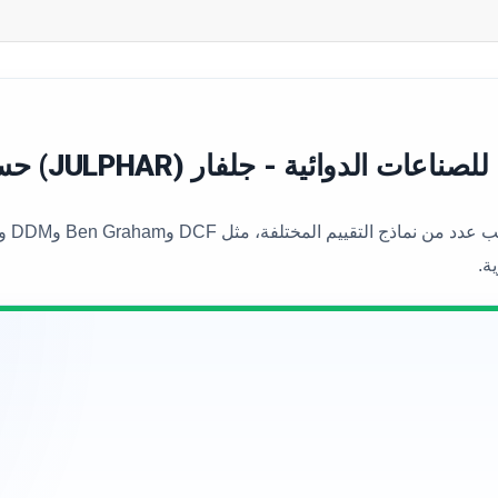
ة - جلفار (JULPHAR) حسب النماذج المختلفة
ة.