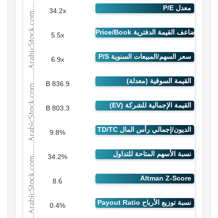
34.2x
5.5x
6.9x
836.9 B
803.3 B
9.8%
34.2%
8.6
0.4%