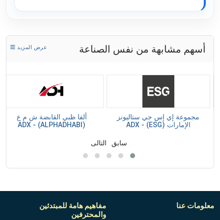
أسهم مشابهة من نفس الصناعة
عرض المزيد
M) -
مجموعة إي إس جي ستاليونز
ألفا ظبي القابضة ش م ع
الإمارات (ESG) - ADX
(ALPHADHABI) - ADX
سابق
التالى
معلومات عنا
مفاهيم هامة للمبتدئين
والمحترفين