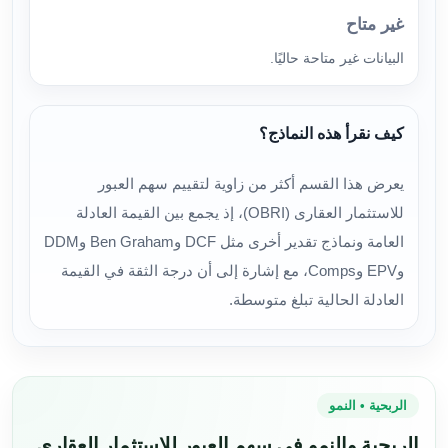
غير متاح
البيانات غير متاحة حاليًا.
كيف نقرأ هذه النماذج؟
يعرض هذا القسم أكثر من زاوية لتقييم سهم العبور
للاستثمار العقارى (OBRI)، إذ يجمع بين القيمة العادلة
العامة ونماذج تقدير أخرى مثل DCF وBen Graham وDDM
وEPV وComps، مع إشارة إلى أن درجة الثقة في القيمة
العادلة الحالية تبلغ متوسطة.
الربحية • النمو
الربحية والنمو في سهم العبور للاستثمار العقارى