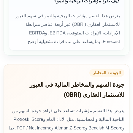
كيف نقرأ مؤشرات الربحية والنمو؟
يعرض هذا القسم مؤشرات الربحية والنمو في سهم العبور
للاستثمار العقارى (OBRI) عبر أربعة عناصر مترابطة:
الإيرادات، الإيرادات المتوقعة، EBITDA، وEBITDA
Forecast، بما يساعد على بناء قراءة تشغيلية أوضح.
الجودة • المخاطر
جودة السهم والمخاطر المالية في العبور
للاستثمار العقارى (OBRI)
يعرض هذا القسم مؤشرات تساعد على قراءة جودة السهم من
الناحية المالية والمحاسبية، مثل الأداء العام وPiotroski Score
وBeneish M-Score وAltman Z-Score وFCF / Net Income، بما