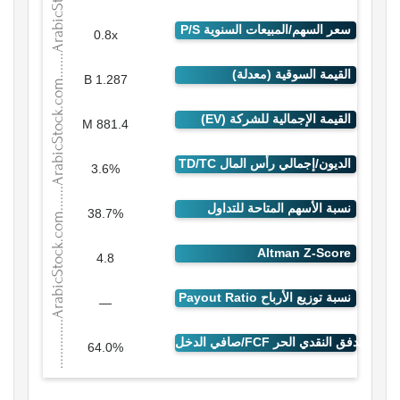
0.8x
1.287 B
881.4 M
3.6%
38.7%
4.8
—
64.0%