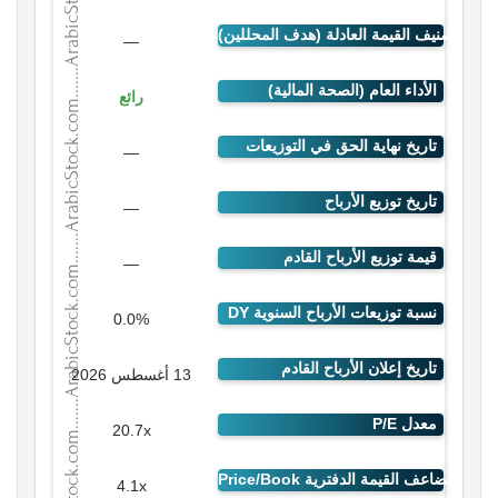
—
رائع
—
—
—
0.0%
13 أغسطس 2026
20.7x
4.1x