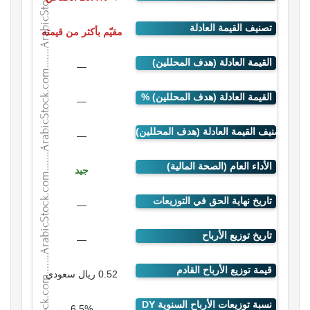
مقيّم بأكثر من قيمته
—
—
—
جيد
—
—
0.52 ريال سعودي
6.5%