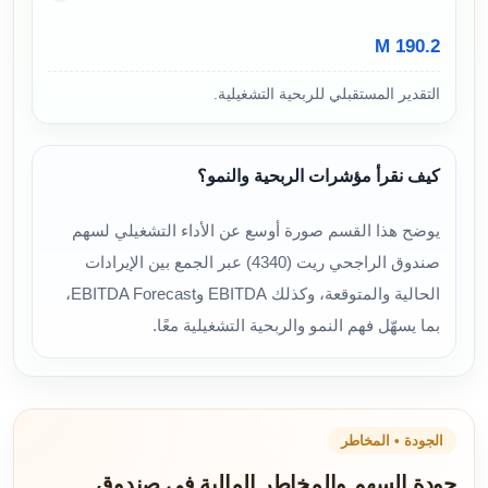
190.2 M
التقدير المستقبلي للربحية التشغيلية.
كيف نقرأ مؤشرات الربحية والنمو؟
يوضح هذا القسم صورة أوسع عن الأداء التشغيلي لسهم
صندوق الراجحي ريت (4340) عبر الجمع بين الإيرادات
الحالية والمتوقعة، وكذلك EBITDA وEBITDA Forecast،
بما يسهّل فهم النمو والربحية التشغيلية معًا.
الجودة • المخاطر
جودة السهم والمخاطر المالية في صندوق