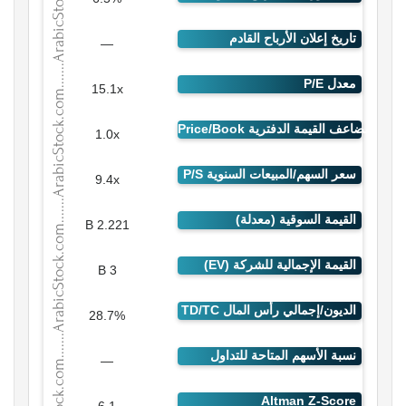
—
15.1x
1.0x
9.4x
2.221 B
3 B
28.7%
—