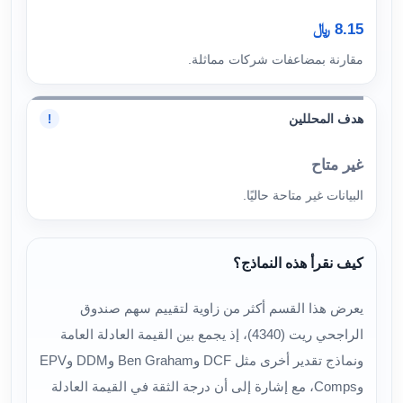
8.15 ﷼
مقارنة بمضاعفات شركات مماثلة.
هدف المحللين
!
غير متاح
البيانات غير متاحة حاليًا.
كيف نقرأ هذه النماذج؟
يعرض هذا القسم أكثر من زاوية لتقييم سهم صندوق
الراجحي ريت (4340)، إذ يجمع بين القيمة العادلة العامة
ونماذج تقدير أخرى مثل DCF وBen Graham وDDM وEPV
وComps، مع إشارة إلى أن درجة الثقة في القيمة العادلة