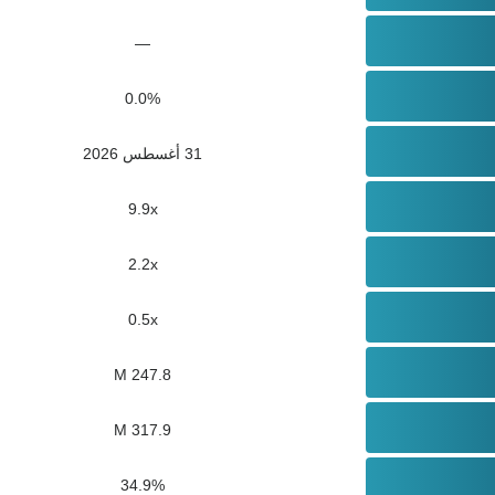
—
0.0%
31 أغسطس 2026
9.9x
2.2x
0.5x
247.8 M
317.9 M
34.9%