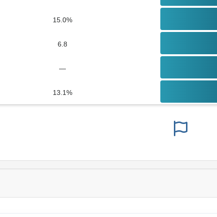
15.0%
6.8
—
13.1%