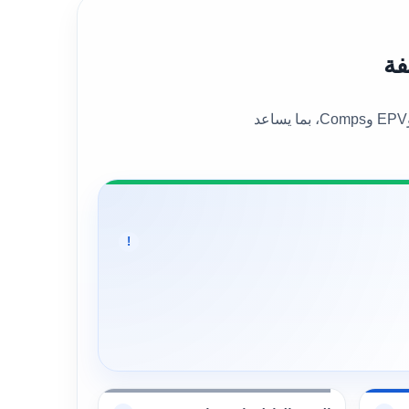
يعرض هذا القسم القيمة العادلة العامة للسهم إلى جانب عدد من نماذج التقييم المختلفة، مثل DCF وBen Graham وDDM وEPV وComps، بما يساعد
!