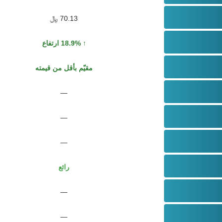
70.13 ﷼
18.9% ارتفاع
مقيّم بأقل من قيمته
—
—
—
رائع
—
—