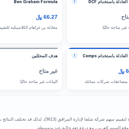
العادلة باستخدام DCF
Ben Graham Formula
!
تاح
66.27 ﷼
 غير متاحة حاليًا.
معادلة بن غراهام الكلاسيكية للتقييم
لعادلة باستخدام Comps
هدف المحللين
!
﷼
غير متاح
 بمضاعفات شركات مماثلة.
البيانات غير متاحة حاليًا.
تعكس النماذج المختلفة في هذا القسم أكثر من قراءة لتقييم س
وقع السهم العربي، مع درجة ثقة حالية عند متوسطة.