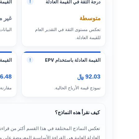
درجة الثقة في القيمة العادلة
القيمة 
!
متوسطة
غير م
تعكس مستوى الثقة في التقدير العام
البيانات
للقيمة العادلة.
القيمة العادلة باستخدام EPV
القيمة ا
!
92.03 ﷼
66.48 
نموذج قيمة الأرباح الحالية.
مقارنة
كيف نقرأ هذه النماذج؟
العادلة العامة هي القراءة الأساسية المعروضة على م