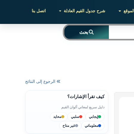
لموقع
شرح جدول القيم العادلة
اتصل بنا
بحث
الرجوع إلى النتائج
كيف تقرأ الإشارات؟
دليل سريع لمعاني ألوان القيم
إيجابي
سلبي
محايد
معلوماتي
غير متاح