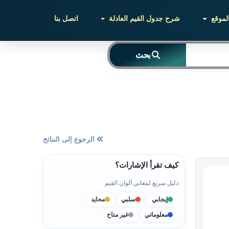
لموقع
شرح جدول القيم العادلة
اتصل بنا
بحث
الرجوع إلى النتائج
كيف تقرأ الإشارات؟
دليل سريع لمعاني ألوان القيم
إيجابي
سلبي
محايد
معلوماتي
غير متاح