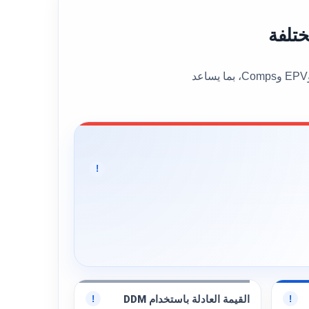
يعرض هذا القسم القيمة العادلة العامة للسهم إلى جانب عدد من نماذج التقييم المختلفة، مثل DCF وBen Graham وDDM وEPV وComps، بما يساعد
!
القيمة العادلة باستخدام DDM
!
!