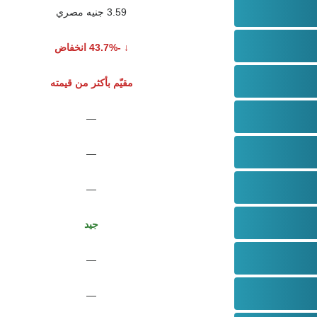
3.59 جنيه مصري
-43.7% انخفاض
مقيّم بأكثر من قيمته
—
—
—
جيد
—
—