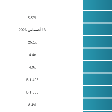
—
0.0%
13 أغسطس 2026
25.1x
4.4x
4.9x
1.495 B
1.535 B
8.4%