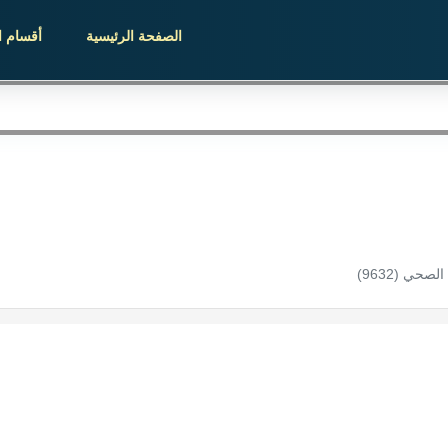
الصفحة الرئيسية
أقسام ا
حي (9632)