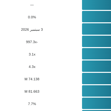
—
0.0%
3 سبتمبر 2026
-997.3x
3.1x
4.3x
74.138 M
81.663 M
7.7%