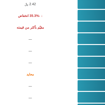
2.42 ﷼
-35.3% انخفاض
مقيّم بأكثر من قيمته
—
—
—
محايد
—
—