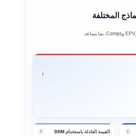
يعرض هذا القسم القيمة العادلة العامة للسهم إلى جانب عدد من نماذج التقييم المختلفة، مثل DCF وBen Graham وDDM وEPV وComps، بما يساعد
!
القيمة العادلة باستخدام DDM
!
!