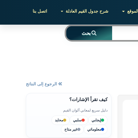
لموقع
شرح جدول القيم العادلة
اتصل بنا
بحث
الرجوع إلى النتائج
كيف تقرأ الإشارات؟
دليل سريع لمعاني ألوان القيم
إيجابي
سلبي
محايد
معلوماتي
غير متاح