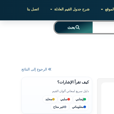
لموقع
شرح جدول القيم العادلة
اتصل بنا
بحث
الرجوع إلى النتائج
كيف تقرأ الإشارات؟
دليل سريع لمعاني ألوان القيم
إيجابي
سلبي
محايد
معلوماتي
غير متاح