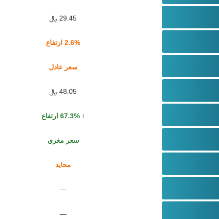
29.45 ﷼
2.6% ارتفاع
سعر عادل
48.05 ﷼
67.3% ارتفاع
سعر مغري
محايد
—
—