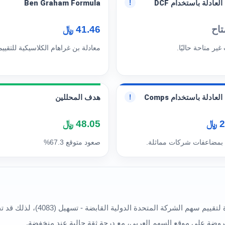
العادلة باستخدام DCF
Ben Graham Formula
!
تاح
41.46 ﷼
 غير متاحة حاليًا.
معادلة بن غراهام الكلاسيكية للتقييم
لعادلة باستخدام Comps
هدف المحللين
!
﷼
48.05 ﷼
 بمضاعفات شركات مماثلة.
صعود متوقع 67.3%
تعكس النماذج المختلفة في هذا القس
معروضة على موقع السهم العربي، مع درجة ثقة حالية عند منخفضة.