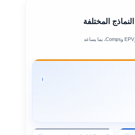
يعرض هذا القسم القيمة العادلة العامة للسهم إلى جانب عدد من نماذج التقييم المختلفة، مثل DCF وBen Graham وDDM وEPV وComps، بما يساعد
!