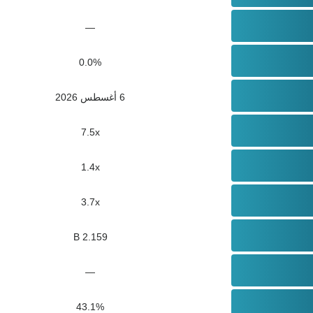
—
0.0%
6 أغسطس 2026
7.5x
1.4x
3.7x
2.159 B
—
43.1%