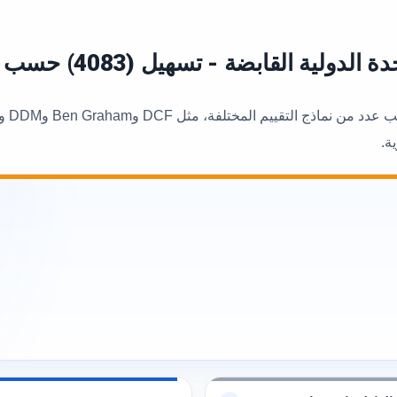
ابضة - تسهيل (4083) حسب النماذج المختلفة
ة.