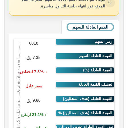
⏰
الموقع فور انتهاء جلسة التداول مباشرة.
القيم العادلة للسهم
6018
7.35 ﷼
-7.3% انخفاض
سعر عادل
9.60 ﷼
21.1% ارتفاع