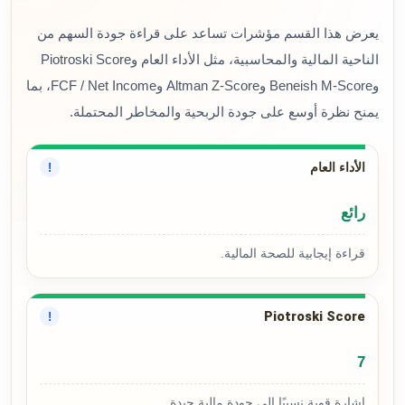
يعرض هذا القسم مؤشرات تساعد على قراءة جودة السهم من
الناحية المالية والمحاسبية، مثل الأداء العام وPiotroski Score
وBeneish M-Score وAltman Z-Score وFCF / Net Income، بما
يمنح نظرة أوسع على جودة الربحية والمخاطر المحتملة.
الأداء العام
!
رائع
قراءة إيجابية للصحة المالية.
Piotroski Score
!
7
إشارة قوية نسبيًا إلى جودة مالية جيدة.