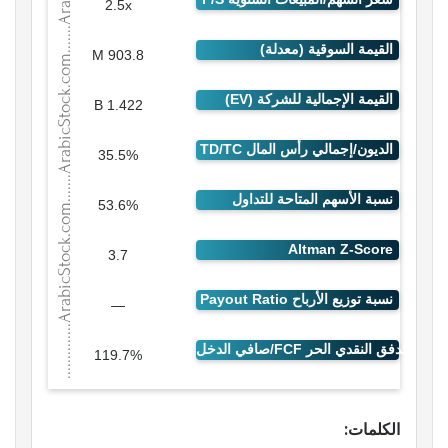
2.5x
903.8 M
1.422 B
35.5%
53.6%
3.7
—
119.7%
الكلمات: