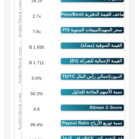
28.2x
2.7x
7.8x
1.895 B
1.711 B
0.0%
50.3%
8.8
89.4%