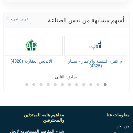
أسهم مشابهة من نفس الصناعة
عرض المزيد
ي
أم القرى للتنمية والإعمار - مسار
الأندلس العقارية (4320)
(4325)
سابق
التالى
معلومات عنا
مفاهيم هامة للمبتدئين
والمحترفين
من نحن
شرح المفاهيم المستخدمة لإيجاد