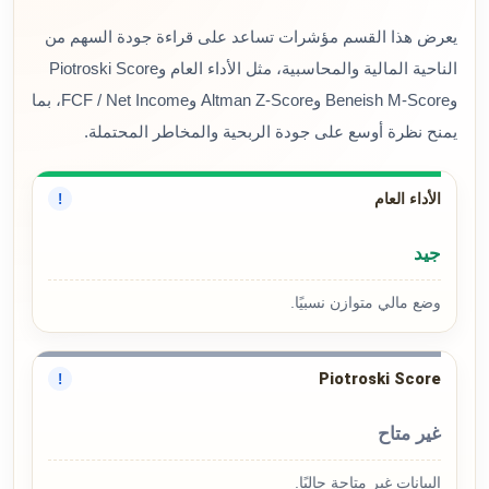
يعرض هذا القسم مؤشرات تساعد على قراءة جودة السهم من
الناحية المالية والمحاسبية، مثل الأداء العام وPiotroski Score
وBeneish M-Score وAltman Z-Score وFCF / Net Income، بما
يمنح نظرة أوسع على جودة الربحية والمخاطر المحتملة.
الأداء العام
!
جيد
وضع مالي متوازن نسبيًا.
Piotroski Score
!
غير متاح
البيانات غير متاحة حاليًا.