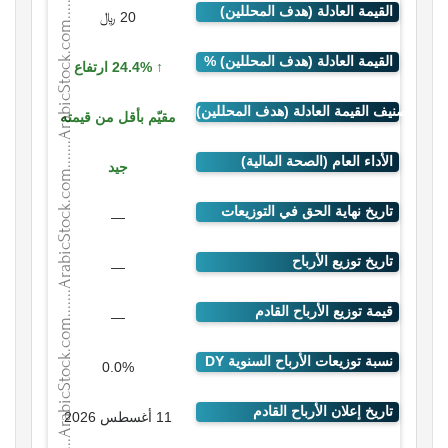
20 ﷼
24.4% ارتفاع
مقيّم بأقل من قيمته
جيد
—
—
—
0.0%
11 أغسطس 2026