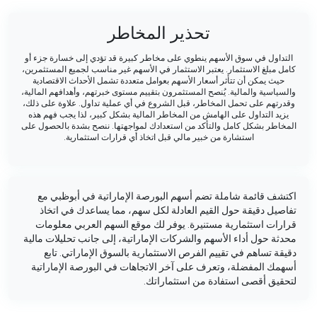
تحذير المخاطر
التداول في سوق الأسهم ينطوي على مخاطر كبيرة قد تؤدي إلى خسارة جزء أو
كامل مبلغ الاستثمار. يعتبر الاستثمار في الأسهم غير مناسب لجميع المستثمرين،
حيث يمكن أن تتأثر أسعار الأسهم بعوامل متعددة تشمل الأحداث الاقتصادية
والسياسية والمالية. يُنصح المستثمرون بتقييم مستوى خبرتهم، وأهدافهم المالية،
وقدرتهم على تحمل المخاطر، قبل الشروع في أي عملية تداول. علاوة على ذلك،
يزيد التداول على الهامش من المخاطر المالية بشكل كبير، لذا يجب فهم هذه
المخاطر بشكل كامل والتأكد من استعدادك لمواجهتها. ننصح بشدة بالحصول على
استشارة من خبير مالي قبل اتخاذ أي قرارات استثمارية.
اكتشف قائمة شاملة تضم أسهم البورصة الإماراتية في أبوظبي مع
تفاصيل دقيقة حول القيم العادلة لكل سهم، مما يساعدك في اتخاذ
قرارات استثمارية مستنيرة. يوفر لك موقع السهم العربي معلومات
محدثة حول أداء الأسهم والشركات الإماراتية، إلى جانب تحليلات مالية
دقيقة تساهم في تقييم الفرص الاستثمارية بالسوق الإماراتي. تابع
أسهمك المفضلة، وتعرف على آخر الاتجاهات في البورصة الإماراتية
لتحقيق أقصى استفادة من استثماراتك.