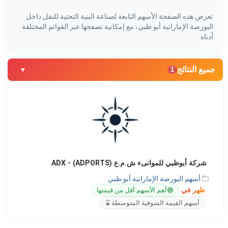
تعرض هذه الصفحة الأسهم التابعة لصناعة البنية التحتية للنقل داخل
البورصة الإماراتية أبو ظبي، مع إمكانية تصفحها عبر القوائم المختلفة
أدناه.
جميع النتائج
1
شركة أبوظبي للموانىء ش.م.ع (ADPORTS) - ADX
أسهم البورصة الإماراتية أبو ظبي
ظهر في
🟢
أهم الأسهم أقل من قيمتها
أسهم القيمة السوقية المتوسطة ⌛