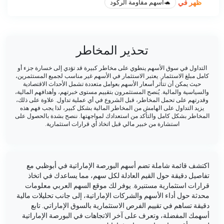
ظهر في
🐢
أسهم مقاومة الركود
تحذير المخاطر
التداول في سوق الأسهم ينطوي على مخاطر كبيرة قد تؤدي إلى خسارة جزء أو
كامل مبلغ الاستثمار. يعتبر الاستثمار في الأسهم غير مناسب لجميع المستثمرين،
حيث يمكن أن تتأثر أسعار الأسهم بعوامل متعددة تشمل الأحداث الاقتصادية
والسياسية والمالية. يُنصح المستثمرون بتقييم مستوى خبرتهم، وأهدافهم المالية،
وقدرتهم على تحمل المخاطر، قبل الشروع في أي عملية تداول. علاوة على ذلك،
يزيد التداول على الهامش من المخاطر المالية بشكل كبير، لذا يجب فهم هذه
المخاطر بشكل كامل والتأكد من استعدادك لمواجهتها. ننصح بشدة بالحصول على
استشارة من خبير مالي قبل اتخاذ أي قرارات استثمارية.
اكتشف قائمة شاملة تضم أسهم البورصة الإماراتية في أبوظبي مع
تفاصيل دقيقة حول القيم العادلة لكل سهم، مما يساعدك في اتخاذ
قرارات استثمارية مستنيرة. يوفر لك موقع السهم العربي معلومات
محدثة حول أداء الأسهم والشركات الإماراتية، إلى جانب تحليلات مالية
دقيقة تساهم في تقييم الفرص الاستثمارية بالسوق الإماراتي. تابع
أسهمك المفضلة، وتعرف على آخر الاتجاهات في البورصة الإماراتية