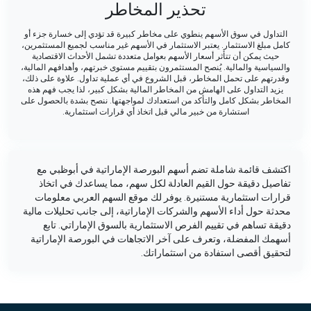
تحذير المخاطر
التداول في سوق الأسهم ينطوي على مخاطر كبيرة قد تؤدي إلى خسارة جزء أو
كامل مبلغ الاستثمار. يعتبر الاستثمار في الأسهم غير مناسب لجميع المستثمرين،
حيث يمكن أن تتأثر أسعار الأسهم بعوامل متعددة تشمل الأحداث الاقتصادية
والسياسية والمالية. يُنصح المستثمرون بتقييم مستوى خبرتهم، وأهدافهم المالية،
وقدرتهم على تحمل المخاطر، قبل الشروع في أي عملية تداول. علاوة على ذلك،
يزيد التداول على الهامش من المخاطر المالية بشكل كبير، لذا يجب فهم هذه
المخاطر بشكل كامل والتأكد من استعدادك لمواجهتها. ننصح بشدة بالحصول على
استشارة من خبير مالي قبل اتخاذ أي قرارات استثمارية.
اكتشف قائمة شاملة تضم أسهم البورصة الإماراتية في أبوظبي مع
تفاصيل دقيقة حول القيم العادلة لكل سهم، مما يساعدك في اتخاذ
قرارات استثمارية مستنيرة. يوفر لك موقع السهم العربي معلومات
محدثة حول أداء الأسهم والشركات الإماراتية، إلى جانب تحليلات مالية
دقيقة تساهم في تقييم الفرص الاستثمارية بالسوق الإماراتي. تابع
أسهمك المفضلة، وتعرف على آخر الاتجاهات في البورصة الإماراتية
لتحقيق أقصى استفادة من استثماراتك.