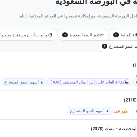
ة في البورصة السعودية
ل البورصة السعودية، مع إمكانية تصفحها عبر القوائم المختلفة أدناه.
اع المالية
🌱
كنوز النمو الصغيرة
🧷
توزيعات أرباح مستقرة مع حماي
1
1
النمو المتسارع
3
🏭
كفاءة العائد على رأس المال المستثمر (ROIC)
▲ أسهم النمو المتسارع
)
ظهر في
▲ أسهم النمو المتسارع
متخصصة - مسك (2370)