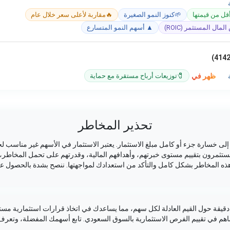
قل من قيمتها
🌱
كنوز النمو الصغيرة
🔥
مقاربة لأعلى سعر خلال عام
مال المستثمر (ROIC)
▲ أسهم النمو المتسارع
ظهر في
🧷
توزيعات أرباح مستقرة مع حماية
تحذير المخاطر
ى خسارة جزء أو كامل مبلغ الاستثمار. يعتبر الاستثمار في الأسهم غير مناسب لج
لمستثمرون بتقييم مستوى خبرتهم، وأهدافهم المالية، وقدرتهم على تحمل المخاطر، 
ذه المخاطر بشكل كامل والتأكد من استعدادك لمواجهتها. ننصح بشدة بالحصول عل
يقة حول القيم العادلة لكل سهم، مما يساعدك في اتخاذ قرارات استثمارية مستن
ساهم في تقييم الفرص الاستثمارية بالسوق السعودي. تابع أسهمك المفضلة، وتعر