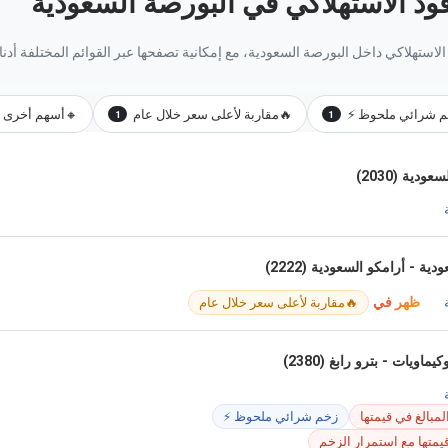
ود الاستهلاكي في البورصة السعودية
لاستهلاكي داخل البورصة السعودية، مع إمكانية تصفحها عبر القوائم المختلفة أدناه
 شرائي ملحوظ ⚡
🔥
مقاربة لأعلى سعر خلال عام
🔸
أسهم أخرى مب
1
1
دية (2030)
ة - أرامكو السعودية (2222)
ظهر في
🔥
مقاربة لأعلى سعر خلال عام
اويات - بترو رابغ (2380)
لمبالغ في قيمتها
زخم شرائي ملحوظ ⚡
يمتها مع استمرار الزخم