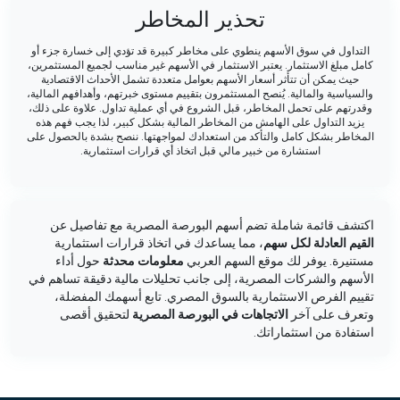
تحذير المخاطر
التداول في سوق الأسهم ينطوي على مخاطر كبيرة قد تؤدي إلى خسارة جزء أو
كامل مبلغ الاستثمار. يعتبر الاستثمار في الأسهم غير مناسب لجميع المستثمرين،
حيث يمكن أن تتأثر أسعار الأسهم بعوامل متعددة تشمل الأحداث الاقتصادية
والسياسية والمالية. يُنصح المستثمرون بتقييم مستوى خبرتهم، وأهدافهم المالية،
وقدرتهم على تحمل المخاطر، قبل الشروع في أي عملية تداول. علاوة على ذلك،
يزيد التداول على الهامش من المخاطر المالية بشكل كبير، لذا يجب فهم هذه
المخاطر بشكل كامل والتأكد من استعدادك لمواجهتها. ننصح بشدة بالحصول على
استشارة من خبير مالي قبل اتخاذ أي قرارات استثمارية.
اكتشف قائمة شاملة تضم أسهم البورصة المصرية مع تفاصيل عن
القيم العادلة لكل سهم
، مما يساعدك في اتخاذ قرارات استثمارية
مستنيرة. يوفر لك موقع السهم العربي
معلومات محدثة
حول أداء
الأسهم والشركات المصرية، إلى جانب تحليلات مالية دقيقة تساهم في
تقييم الفرص الاستثمارية بالسوق المصري. تابع أسهمك المفضلة،
وتعرف على آخر
الاتجاهات في البورصة المصرية
لتحقيق أقصى
استفادة من استثماراتك.