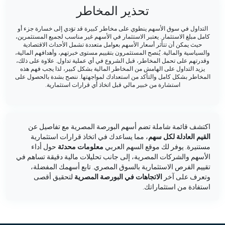
تحذير المخاطر
التداول في سوق الأسهم ينطوي على مخاطر كبيرة قد تؤدي إلى خسارة جزء أو
كامل مبلغ الاستثمار. يعتبر الاستثمار في الأسهم غير مناسب لجميع المستثمرين،
حيث يمكن أن تتأثر أسعار الأسهم بعوامل متعددة تشمل الأحداث الاقتصادية
والسياسية والمالية. يُنصح المستثمرون بتقييم مستوى خبرتهم، وأهدافهم المالية،
وقدرتهم على تحمل المخاطر، قبل الشروع في أي عملية تداول. علاوة على ذلك،
يزيد التداول على الهامش من المخاطر المالية بشكل كبير، لذا يجب فهم هذه
المخاطر بشكل كامل والتأكد من استعدادك لمواجهتها. ننصح بشدة بالحصول على
استشارة من خبير مالي قبل اتخاذ أي قرارات استثمارية.
اكتشف قائمة شاملة تضم أسهم البورصة المصرية مع تفاصيل عن
القيم العادلة لكل سهم
، مما يساعدك في اتخاذ قرارات استثمارية
مستنيرة. يوفر لك موقع السهم العربي
معلومات محدثة
حول أداء
الأسهم والشركات المصرية، إلى جانب تحليلات مالية دقيقة تساهم في
تقييم الفرص الاستثمارية بالسوق المصري. تابع أسهمك المفضلة،
وتعرف على آخر
الاتجاهات في البورصة المصرية
لتحقيق أقصى
استفادة من استثماراتك.