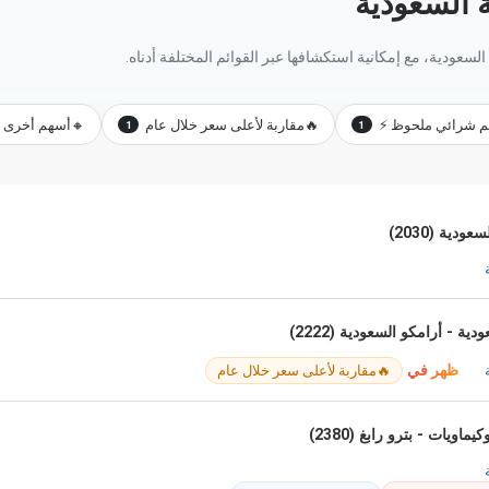
 السعودية
سعودية، مع إمكانية استكشافها عبر القوائم المختلفة أدناه.
 شرائي ملحوظ ⚡
🔥
مقاربة لأعلى سعر خلال عام
🔸
أسهم أخرى مب
1
1
دية (2030)
ة - أرامكو السعودية (2222)
ظهر في
🔥
مقاربة لأعلى سعر خلال عام
اويات - بترو رابغ (2380)